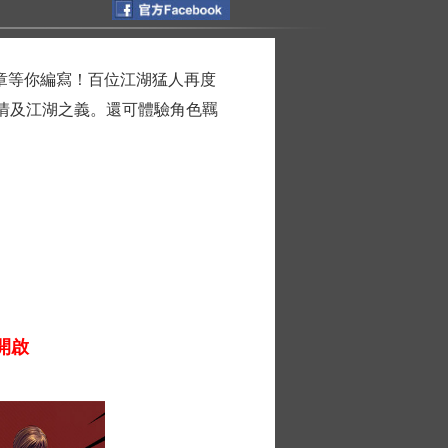
篇章等你編寫！百位江湖猛人再度
情及江湖之義。還可體驗角色羈
憾開啟