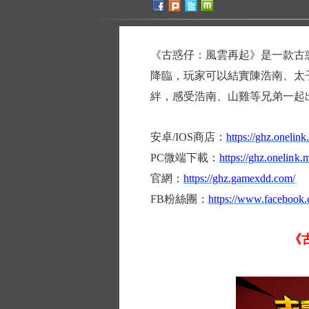
《古惑仔：風雲再起》是一款古
降臨，玩家可以結實陳浩南、太
絆，感受浩南、山雞等兄弟一起
安卓/IOS商店：
https://ghz.onelin
PC微端下載：
https://ghz.onelin
官網：
https://ghz.gamexdd.com/
FB粉絲團：
https://www.facebook
《