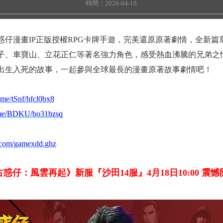
時間：2026-04-18
惑仔漫畫IP正版授權RPG卡牌手遊，完美還原原著劇情，全新
子、車寶山、立花正仁等著名強力角色，感受熱血沸騰的兄弟之
出生入死的故事，一起參與全球最長的漫畫原著故事劇情吧！
k.me/tSnf/hfcl0bx8
k.me/BDKU/bo31bzsq
.com/gamexdd.ghz
古惑仔：風雲再起》新服『沙田
14
服』4月18日10:00 震