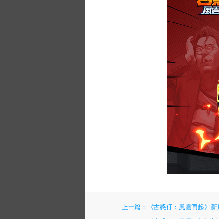
上一篇：《古惑仔：風雲再起》新服『