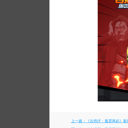
上一篇：《古惑仔：風雲再起》新服『元