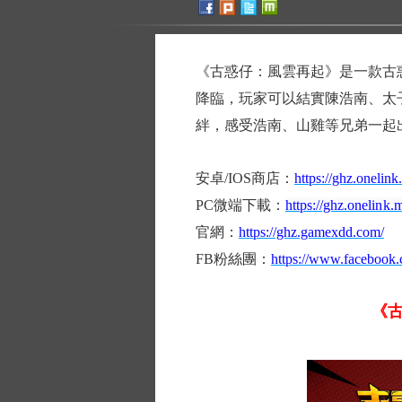
《古惑仔：風雲再起》是一款古
降臨，玩家可以結實陳浩南、太
絆，感受浩南、山雞等兄弟一起
安卓/IOS商店：
https://ghz.onelin
PC微端下載：
https://ghz.onelin
官網：
https://ghz.gamexdd.com/
FB粉絲團：
https://www.facebook
《