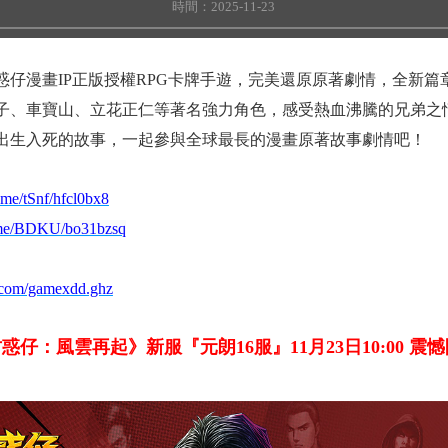
時間：2025-11-23
惑仔漫畫IP正版授權RPG卡牌手遊，完美還原原著劇情，全新
子、車寶山、立花正仁等著名強力角色，感受熱血沸騰的兄弟之
出生入死的故事，一起參與全球最長的漫畫原著故事劇情吧！
k.me/tSnf/hfcl0bx8
k.me/BDKU/bo31bzsq
.com/gamexdd.ghz
古惑仔：風雲再起》新服『
元朗16
服』11月23日10:00 震