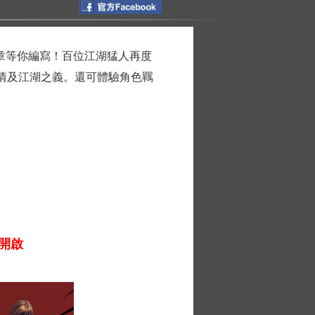
篇章等你編寫！百位江湖猛人再度
情及江湖之義。還可體驗角色羈
憾開啟